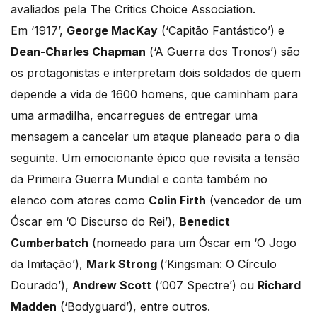
avaliados pela The Critics Choice Association.
Em ‘1917’,
George MacKay
(‘Capitão Fantástico’) e
Dean-Charles Chapman
(‘A Guerra dos Tronos’) são
os protagonistas e interpretam dois soldados de quem
depende a vida de 1600 homens, que caminham para
uma armadilha, encarregues de entregar uma
mensagem a cancelar um ataque planeado para o dia
seguinte. Um emocionante épico que revisita a tensão
da Primeira Guerra Mundial e conta também no
elenco com atores como
Colin Firth
(vencedor de um
Óscar em ‘O Discurso do Rei’),
Benedict
Cumberbatch
(nomeado para um Óscar em ‘O Jogo
da Imitação’),
Mark Strong
(‘Kingsman: O Círculo
Dourado’),
Andrew Scott
(‘007 Spectre’) ou
Richard
Madden
(‘Bodyguard’), entre outros.