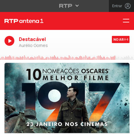
Entrar
Destacável
NO AR
Aurélio Gomes