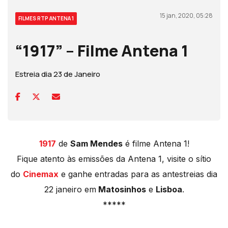
15 jan, 2020, 05:28
FILMES RTP ANTENA 1
“1917” – Filme Antena 1
Estreia dia 23 de Janeiro
1917
de
Sam Mendes
é filme Antena 1!
Fique atento às emissões da Antena 1, visite o sítio
do
Cinemax
e ganhe entradas para as antestreias dia
22 janeiro em
Matosinhos
e
Lisboa
.
*****