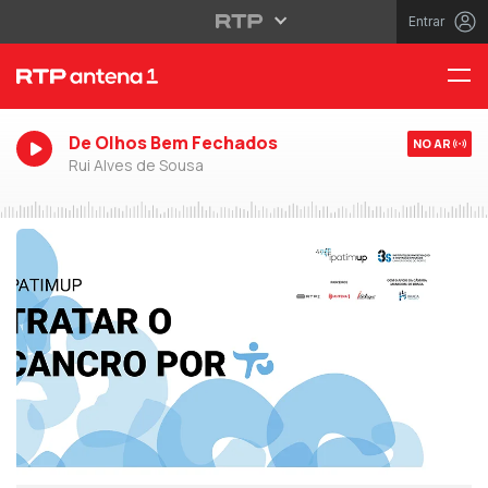
Entrar
De Olhos Bem Fechados
NO AR
Rui Alves de Sousa