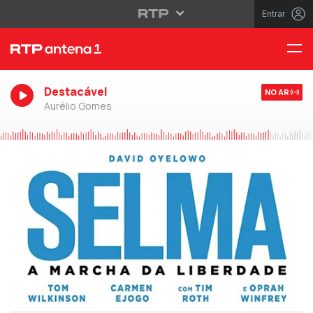
Entrar
Destacável
NO AR
Aurélio Gomes