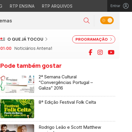
G
RTP ENSINA
RTP ARQUIVOS
Entrar
Alternar tema
Temas
la)
Pesquisar
O QUE JÁ TOCOU
PROGRAMAÇÃO
01:00
Noticiários Antena1
Facebook
Instagram
YouTu
Pode também gostar
2ª Semana Cultural
“Convergências Portugal –
Galiza” 2016
8ª Edição Festival Folk Celta
Rodrigo Leão e Scott Matthew