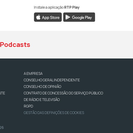
Instale a aplicação
RTP Play
book da RTP Antena 1
nstagram da RTP Antena 1
ao YouTube da RTP Antena 1
Podcasts
A EMPRESA
CONSELHO GERAL INDEPENDENTE
CONSELHO DE OPINIÃO
NTE
CONTRATO DE CONCESSÃO DO SERVIÇO PÚBLICO
DE RÁDIO E TELEVISÃO
RGPD
GESTÃO DAS DEFINIÇÕES DE COOKIES
026