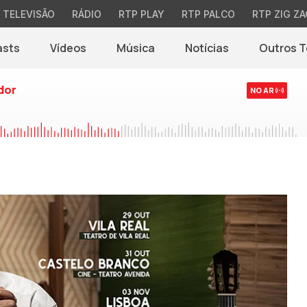
TELEVISÃO
RÁDIO
RTP PLAY
RTP PALCO
RTP ZIG ZA
asts
Vídeos
Música
Notícias
Outros 
(abre em nova jane
dor
NO AR