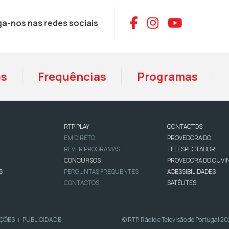
Aceder ao Face
Aceder ao I
Aceder 
ga-nos nas redes sociais
os
Frequências
Programas
RTP PLAY
CONTACTOS
EM DIRETO
PROVEDORA DO
REVER PROGRAMAS
TELESPECTADOR
CONCURSOS
PROVEDORA DO OUVI
S
PERGUNTAS FREQUENTES
ACESSIBILIDADES
CONTACTOS
SATÉLITES
IÇÕES
PUBLICIDADE
© RTP, Rádio e Televisão de Portugal 2
|