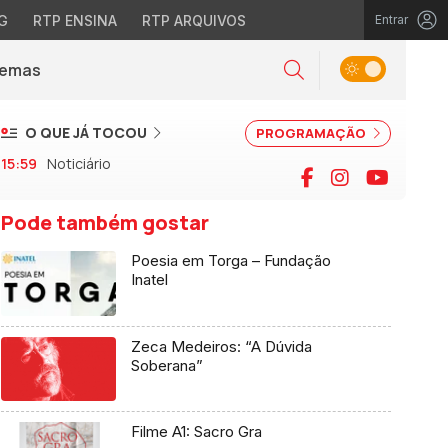
G
RTP ENSINA
RTP ARQUIVOS
Entrar
Alternar tema
Temas
la)
Pesquisar
O QUE JÁ TOCOU
PROGRAMAÇÃO
15:59
Noticiário
Facebook
Instagram
YouTu
Pode também gostar
Poesia em Torga – Fundação
Inatel
Zeca Medeiros: “A Dúvida
Soberana”
Filme A1: Sacro Gra