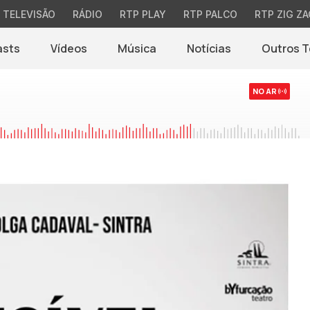
TELEVISÃO
RÁDIO
RTP PLAY
RTP PALCO
RTP ZIG ZA
asts
Vídeos
Música
Notícias
Outros 
(abre em nova jane
NO AR