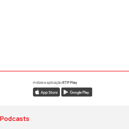
Instale a aplicação
RTP Play
book da RTP Antena 1
nstagram da RTP Antena 1
ao YouTube da RTP Antena 1
Podcasts