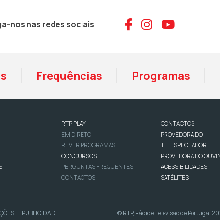
Aceder ao Face
Aceder ao I
Aceder 
ga-nos nas redes sociais
os
Frequências
Programas
RTP PLAY
CONTACTOS
EM DIRETO
PROVEDORA DO
REVER PROGRAMAS
TELESPECTADOR
CONCURSOS
PROVEDORA DO OUVI
S
PERGUNTAS FREQUENTES
ACESSIBILIDADES
CONTACTOS
SATÉLITES
IÇÕES
PUBLICIDADE
© RTP, Rádio e Televisão de Portugal 2
|