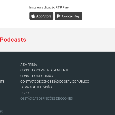
Instale a aplicação
RTP Play
book da RTP Antena 1
nstagram da RTP Antena 1
ao YouTube da RTP Antena 1
Podcasts
A EMPRESA
CONSELHO GERAL INDEPENDENTE
CONSELHO DE OPINIÃO
NTE
CONTRATO DE CONCESSÃO DO SERVIÇO PÚBLICO
DE RÁDIO E TELEVISÃO
RGPD
GESTÃO DAS DEFINIÇÕES DE COOKIES
026