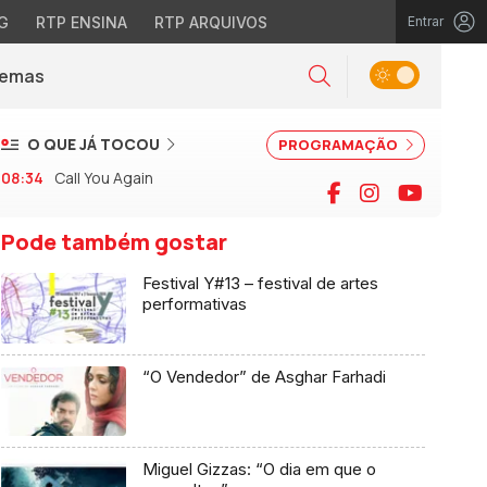
G
RTP ENSINA
RTP ARQUIVOS
Entrar
Alternar tema
Temas
la)
Pesquisar
O QUE JÁ TOCOU
PROGRAMAÇÃO
08:34
Call You Again
Facebook
Instagram
YouTu
Pode também gostar
Festival Y#13 – festival de artes
performativas
“O Vendedor” de Asghar Farhadi
Miguel Gizzas: “O dia em que o