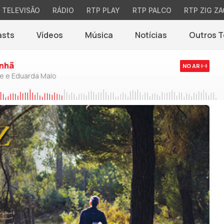
TELEVISÃO
RÁDIO
RTP PLAY
RTP PALCO
RTP ZIG ZA
asts
Vídeos
Música
Notícias
Outros 
(abre em nova jane
nhã
NO AR
de e Eduarda Maio