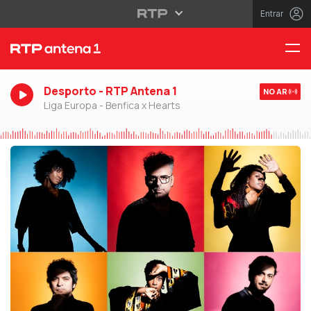
Entrar
Desporto - RTP Antena 1
NO AR
Liga Europa - Benfica x Hearts