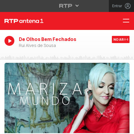
Entrar
De Olhos Bem Fechados
NO AR
Rui Alves de Sousa