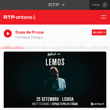
Entrar
Duas de Prosa
NO AR
Filomena Crespo