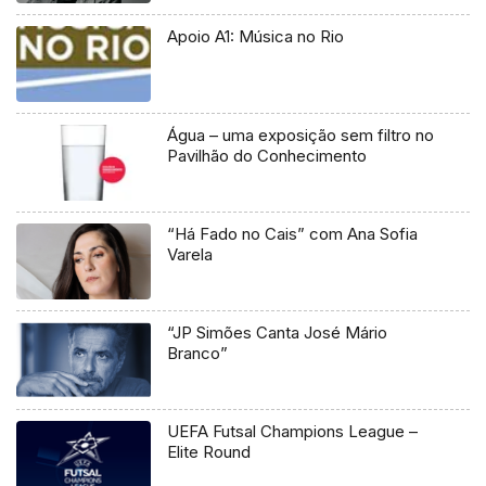
Apoio A1: Música no Rio
Água – uma exposição sem filtro no
Pavilhão do Conhecimento
“Há Fado no Cais” com Ana Sofia
Varela
“JP Sim​õ​es Canta José M​á​rio
Branco”
UEFA Futsal Champions League –
Elite Round