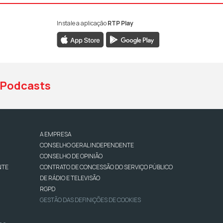
Instale a aplicação
RTP Play
book da RTP Antena 1
nstagram da RTP Antena 1
ao YouTube da RTP Antena 1
Podcasts
A EMPRESA
CONSELHO GERAL INDEPENDENTE
CONSELHO DE OPINIÃO
NTE
CONTRATO DE CONCESSÃO DO SERVIÇO PÚBLICO
DE RÁDIO E TELEVISÃO
RGPD
GESTÃO DAS DEFINIÇÕES DE COOKIES