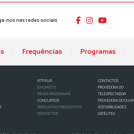
Aceder ao Face
Aceder ao I
Aceder 
ga-nos nas redes sociais
os
Frequências
Programas
RTP PLAY
CONTACTOS
EM DIRETO
PROVEDORA DO
REVER PROGRAMAS
TELESPECTADOR
CONCURSOS
PROVEDORA DO OUVI
S
PERGUNTAS FREQUENTES
ACESSIBILIDADES
CONTACTOS
SATÉLITES