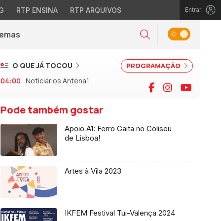
G
RTP ENSINA
RTP ARQUIVOS
Entrar
Alternar tema
Temas
la)
Pesquisar
O QUE JÁ TOCOU
PROGRAMAÇÃO
04:00
Noticiários Antena1
Facebook
Instagram
YouTu
Pode também gostar
Apoio A1: Ferro Gaita no Coliseu
de Lisboa!
Artes à Vila 2023
IKFEM Festival Tui-Valença 2024