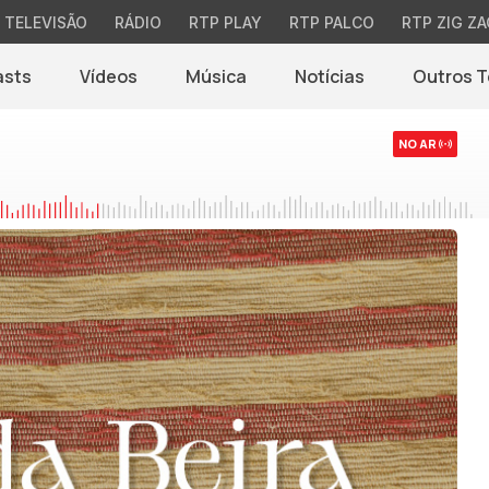
TELEVISÃO
RÁDIO
RTP PLAY
RTP PALCO
RTP ZIG ZA
asts
Vídeos
Música
Notícias
Outros 
(abre em nova jane
NO AR