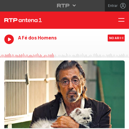
Entrar
A Fé dos Homens
NO AR