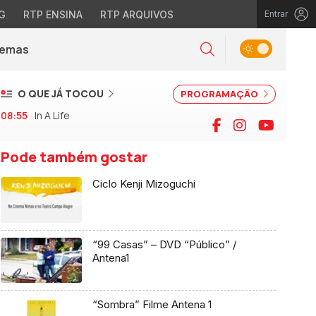
G
RTP ENSINA
RTP ARQUIVOS
Entrar
Alternar tema
Temas
la)
Pesquisar
O QUE JÁ TOCOU
PROGRAMAÇÃO
08:55
In A Life
Facebook
Instagram
YouTu
Pode também gostar
Ciclo Kenji Mizoguchi
“99 Casas” – DVD “Público” /
Antena1
“Sombra” Filme Antena 1