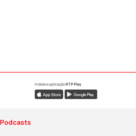
Instale a aplicação
RTP Play
book da RTP Antena 1
nstagram da RTP Antena 1
ao YouTube da RTP Antena 1
Podcasts