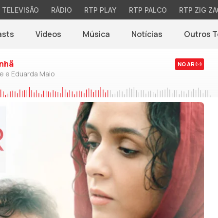
TELEVISÃO
RÁDIO
RTP PLAY
RTP PALCO
RTP ZIG ZA
asts
Vídeos
Música
Notícias
Outros 
(abre em nova jane
nhã
NO AR
de e Eduarda Maio