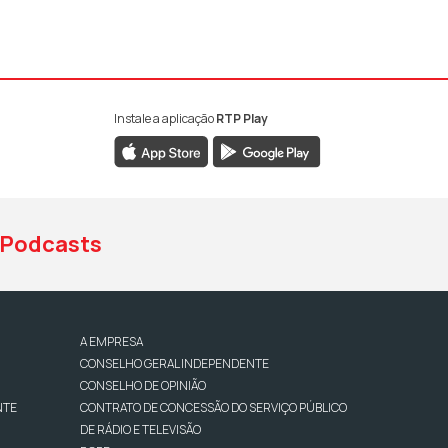
Instale a aplicação
RTP Play
book da RTP Antena 1
nstagram da RTP Antena 1
ao YouTube da RTP Antena 1
Podcasts
A EMPRESA
CONSELHO GERAL INDEPENDENTE
CONSELHO DE OPINIÃO
NTE
CONTRATO DE CONCESSÃO DO SERVIÇO PÚBLICO
DE RÁDIO E TELEVISÃO