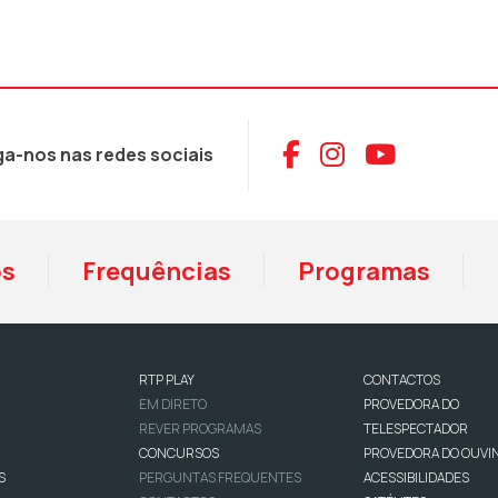
Aceder ao Face
Aceder ao I
Aceder 
ga-nos nas redes sociais
os
Frequências
Programas
RTP PLAY
CONTACTOS
EM DIRETO
PROVEDORA DO
REVER PROGRAMAS
TELESPECTADOR
CONCURSOS
PROVEDORA DO OUVI
S
PERGUNTAS FREQUENTES
ACESSIBILIDADES