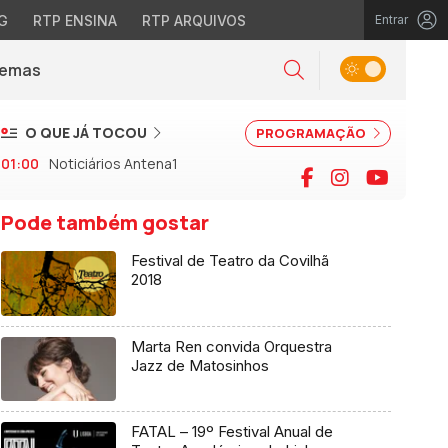
G
RTP ENSINA
RTP ARQUIVOS
Entrar
Alternar tema
Temas
la)
Pesquisar
O QUE JÁ TOCOU
PROGRAMAÇÃO
01:00
Noticiários Antena1
Facebook
Instagram
YouTu
Pode também gostar
Festival de Teatro da Covilhã
2018
Marta Ren convida Orquestra
Jazz de Matosinhos
FATAL – 19º Festival Anual de