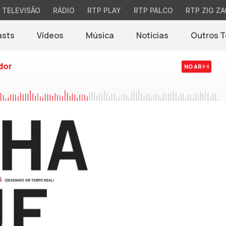
TELEVISÃO
RÁDIO
RTP PLAY
RTP PALCO
RTP ZIG ZA
asts
Vídeos
Música
Notícias
Outros 
(abre em nova jane
dor
NO AR