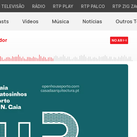
TELEVISÃO
RÁDIO
RTP PLAY
RTP PALCO
RTP ZIG ZA
asts
Vídeos
Música
Notícias
Outros 
(abre em nova jane
dor
NO AR