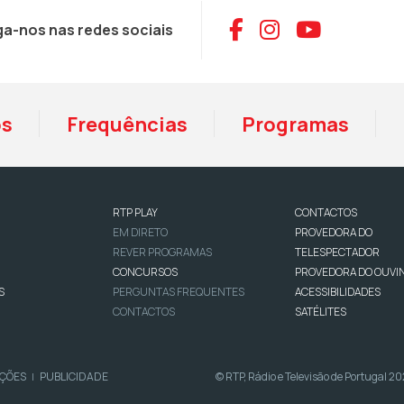
Aceder ao Face
Aceder ao I
Aceder 
ga-nos nas redes sociais
os
Frequências
Programas
RTP PLAY
CONTACTOS
EM DIRETO
PROVEDORA DO
REVER PROGRAMAS
TELESPECTADOR
CONCURSOS
PROVEDORA DO OUVI
S
PERGUNTAS FREQUENTES
ACESSIBILIDADES
CONTACTOS
SATÉLITES
IÇÕES
PUBLICIDADE
© RTP, Rádio e Televisão de Portugal 2
|