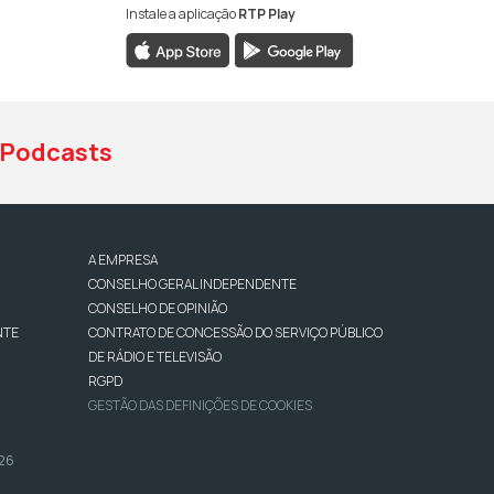
Instale a aplicação
RTP Play
book da RTP Antena 1
nstagram da RTP Antena 1
ao YouTube da RTP Antena 1
Podcasts
A EMPRESA
CONSELHO GERAL INDEPENDENTE
CONSELHO DE OPINIÃO
NTE
CONTRATO DE CONCESSÃO DO SERVIÇO PÚBLICO
DE RÁDIO E TELEVISÃO
RGPD
GESTÃO DAS DEFINIÇÕES DE COOKIES
026