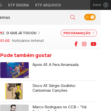
G
RTP ENSINA
RTP ARQUIVOS
Entrar
Alternar tema
Temas
la)
Pesquisar
O QUE JÁ TOCOU
PROGRAMAÇÃO
01:00
Noticiários Antena1
Facebook
Instagram
YouTu
Pode também gostar
Apoio A1: A Fera Amansada
Disco A1: Sérgio Godinho:
Caríssimas Canções
Marco Rodrigues no CCB – “Há