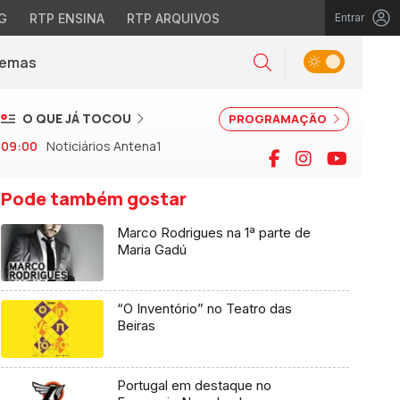
G
RTP ENSINA
RTP ARQUIVOS
Entrar
Alternar tema
Temas
la)
Pesquisar
O QUE JÁ TOCOU
PROGRAMAÇÃO
09:00
Noticiários Antena1
Facebook
Instagram
YouTu
Pode também gostar
Marco Rodrigues na 1ª parte de
Maria Gadú
“O Inventório” no Teatro das
Beiras
Portugal em destaque no