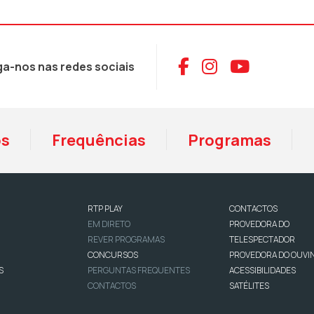
Aceder ao Face
Aceder ao I
Aceder 
ga-nos nas redes sociais
os
Frequências
Programas
RTP PLAY
CONTACTOS
EM DIRETO
PROVEDORA DO
REVER PROGRAMAS
TELESPECTADOR
CONCURSOS
PROVEDORA DO OUVI
S
PERGUNTAS FREQUENTES
ACESSIBILIDADES
CONTACTOS
SATÉLITES