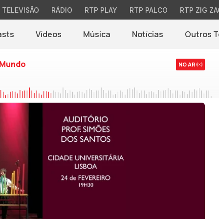
TELEVISÃO
RÁDIO
RTP PLAY
RTP PALCO
RTP ZIG ZA
asts
Vídeos
Música
Notícias
Outros 
(abre em nova jane
 Mundo
NO AR