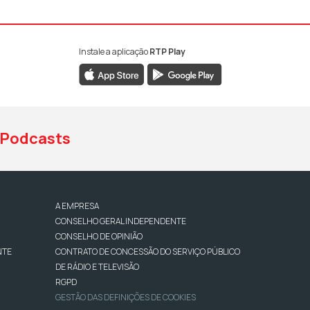
Instale a aplicação
RTP Play
book da RTP Antena 1
nstagram da RTP Antena 1
ao YouTube da RTP Antena 1
Podcasts
A EMPRESA
CONSELHO GERAL INDEPENDENTE
CONSELHO DE OPINIÃO
NTE
CONTRATO DE CONCESSÃO DO SERVIÇO PÚBLICO
DE RÁDIO E TELEVISÃO
RGPD
GESTÃO DAS DEFINIÇÕES DE COOKIES