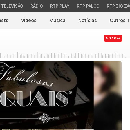
TELEVISÃO
RÁDIO
RTP PLAY
RTP PALCO
RTP ZIG ZA
asts
Vídeos
Música
Notícias
Outros 
(abre em nova jane
NO AR