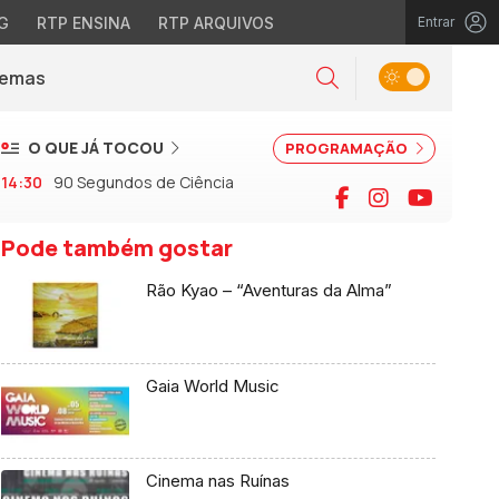
G
RTP ENSINA
RTP ARQUIVOS
Entrar
Alternar tema
Temas
la)
Pesquisar
O QUE JÁ TOCOU
PROGRAMAÇÃO
14:30
90 Segundos de Ciência
Facebook
Instagram
YouTu
Pode também gostar
Rão Kyao – “Aventuras da Alma”
Gaia World Music
Cinema nas Ruínas