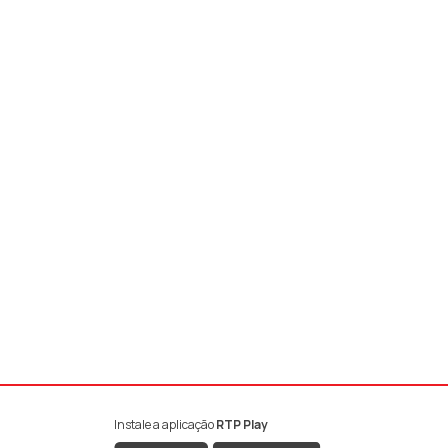
Instale a aplicação
RTP Play
book da RTP Antena 1
nstagram da RTP Antena 1
ao YouTube da RTP Antena 1