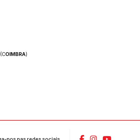
(C
OIMBRA
)
Aceder ao Face
Aceder ao I
Aceder 
ga-nos nas redes sociais