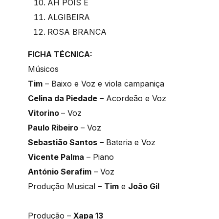
AH POIS É
ALGIBEIRA
ROSA BRANCA
FICHA TÉCNICA:
Músicos
Tim
– Baixo e Voz e viola campaniça
Celina da Piedade
– Acordeão e Voz
Vitorino
– Voz
Paulo Ribeiro
– Voz
Sebastião Santos
– Bateria e Voz
Vicente Palma
– Piano
António Serafim
– Voz
Produção Musical –
Tim
e
Joâo Gil
Produção –
Xapa 13