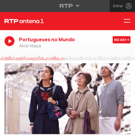
Entrar
Portugueses no Mundo
NO AR
Alice Vilaça