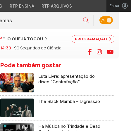
G
RTP ENSINA
RTP ARQUIVOS
Entrar
Alternar tema
Temas
la)
Pesquisar
O QUE JÁ TOCOU
PROGRAMAÇÃO
14:30
90 Segundos de Ciência
Facebook
Instagram
YouTu
Pode também gostar
Luta Livre: apresentação do
disco “Contrafação”
The Black Mamba – Digressão
Há Música no Trindade e Dead