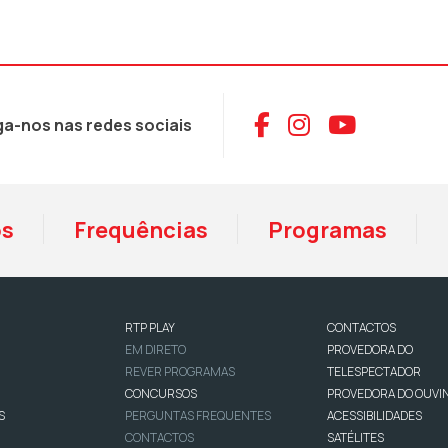
Aceder ao Face
Aceder ao I
Aceder 
ga-nos nas redes sociais
os
Frequências
Programas
RTP PLAY
CONTACTOS
EM DIRETO
PROVEDORA DO
REVER PROGRAMAS
TELESPECTADOR
CONCURSOS
PROVEDORA DO OUVI
S
PERGUNTAS FREQUENTES
ACESSIBILIDADES
CONTACTOS
SATÉLITES