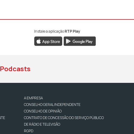
Instale a aplicação
RTP Play
book da RTP Antena 1
nstagram da RTP Antena 1
ao YouTube da RTP Antena 1
Podcasts
A EMPRESA
CONSELHO GERAL INDEPENDENTE
CONSELHO DE OPINIÃO
NTE
CONTRATO DE CONCESSÃO DO SERVIÇO PÚBLICO
DE RÁDIO E TELEVISÃO
RGPD