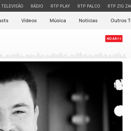
TELEVISÃO
RÁDIO
RTP PLAY
RTP PALCO
RTP ZIG ZA
asts
Vídeos
Música
Notícias
Outros 
(abre em nova jane
NO AR