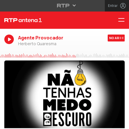
Entrar
Agente Provocador
NO AR
Herberto Quaresma