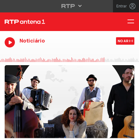
Entrar
Noticiário
NO AR