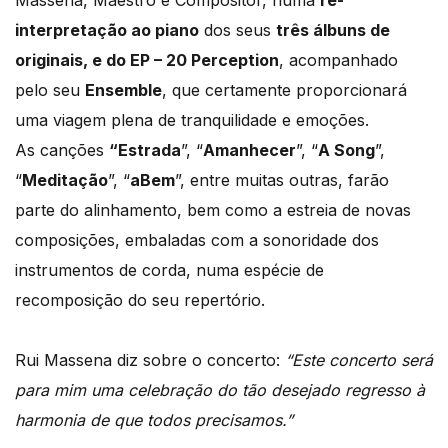
Massena, Maestro e Compositor, numa
re-
interpretação ao piano
dos seus
três álbuns de
originais, e do EP – 20 Perception
, acompanhado
pelo seu
Ensemble
, que certamente proporcionará
uma viagem plena de tranquilidade e emoções.
As canções
“Estrada
”, “
Amanhecer
”, “
A Song
”,
“
Meditação
”, “
aBem
”, entre muitas outras, farão
parte do alinhamento, bem como a estreia de novas
composições, embaladas com a sonoridade dos
instrumentos de corda, numa espécie de
recomposição do seu repertório.
Rui Massena diz sobre o concerto:
“Este concerto será
para mim uma celebração do tão desejado regresso à
harmonia de que todos precisamos.”