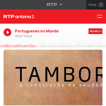
Entrar
Portugueses no Mundo
NO AR
Alice Vilaça