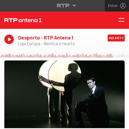
Entrar
Desporto - RTP Antena 1
NO AR
Liga Europa - Benfica x Hearts