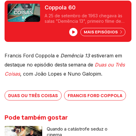
Coppola 60
A 25 de setembro de 1963 chegava às
salas "Demência 13", primeiro filme de
Francis Ford Coppola. 60 anos depois
MAIS EPISÓDIOS
João Lopes e Nuno Galopim evocam
alguns momentos da sua filmografia.
Francis Ford Coppola e
Demência 13
estiveram em
destaque no episódio desta semana de
Duas ou Três
Coisas
, com João Lopes e Nuno Galopim.
DUAS OU TRÊS COISAS
FRANCIS FORD COPPOLA
Pode também gostar
Quando a catástrofe seduz o
cinema