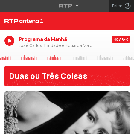
Entrar
Programa da Manhã
NO AR
José Carlos Trindade e Eduarda Maio
Duas ou Três Coisas