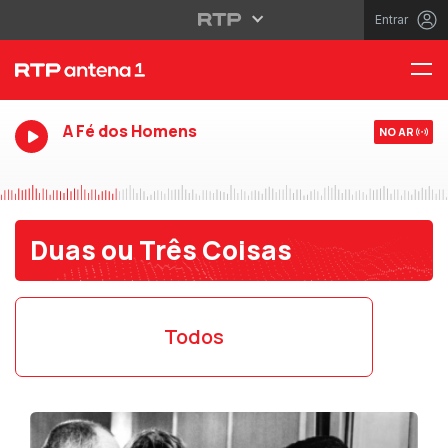
Entrar
A Fé dos Homens
NO AR
Duas ou Três Coisas
Todos