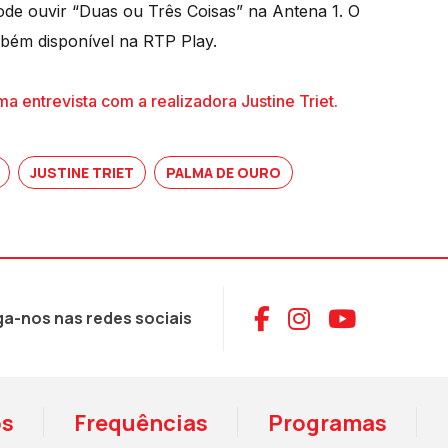
pode ouvir “Duas ou Três Coisas” na Antena 1. O
bém disponível na RTP Play.
a entrevista com a realizadora Justine Triet.
JUSTINE TRIET
PALMA DE OURO
Aceder ao Face
Aceder ao I
Aceder 
ga-nos nas redes sociais
os
Frequências
Programas