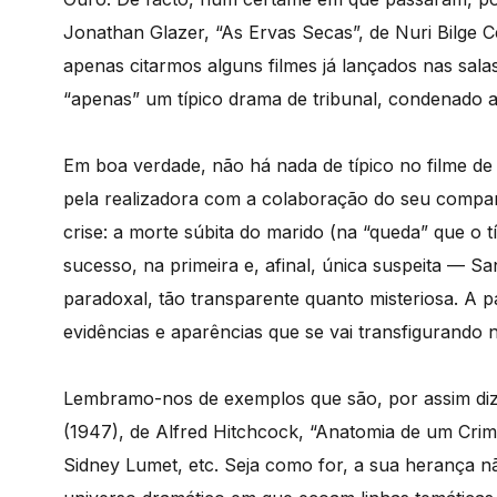
Jonathan Glazer, “As Ervas Secas”, de Nuri Bilge C
apenas citarmos alguns filmes já lançados nas sal
“apenas” um típico drama de tribunal, condenado a
Em boa verdade, não há nada de típico no filme de 
pela realizadora com a colaboração do seu companh
crise: a morte súbita do marido (na “queda” que o t
sucesso, na primeira e, afinal, única suspeita — S
paradoxal, tão transparente quanto misteriosa. A pa
evidências e aparências que se vai transfigurando n
Lembramo-nos de exemplos que são, por assim dize
(1947), de Alfred Hitchcock, “Anatomia de um Crime
Sidney Lumet, etc. Seja como for, a sua herança n