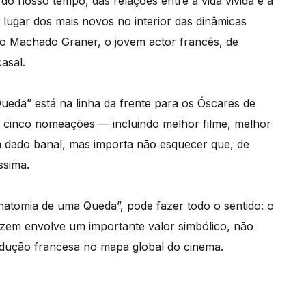
do nosso tempo, das relações entre a vida vivida e a
ao lugar dos mais novos no interior das dinâmicas
ilo Machado Graner, o jovem actor francês, de
asal.
ueda” está na linha da frente para os Óscares de
s cinco nomeações — incluindo melhor filme, melhor
m dado banal, mas importa não esquecer que, de
ssima.
Anatomia de uma Queda”, pode fazer todo o sentido: o
uzem envolve um importante valor simbólico, não
odução francesa no mapa global do cinema.