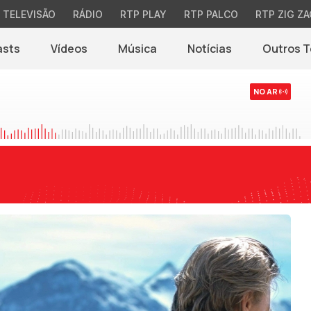
TELEVISÃO
RÁDIO
RTP PLAY
RTP PALCO
RTP ZIG ZA
asts
Vídeos
Música
Notícias
Outros 
(abre em nova jane
NO AR