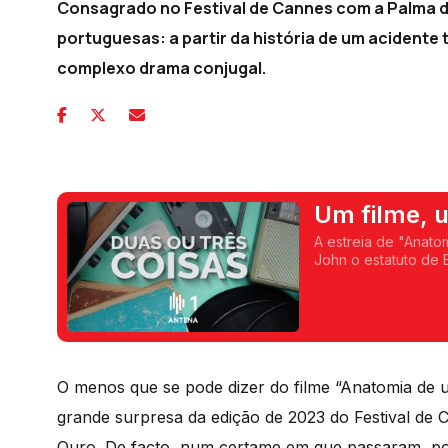
Consagrado no Festival de Cannes com a Palma d
portuguesas: a partir da história de um acidente 
complexo drama conjugal.
Um filme, u
A estreia de "Anato
John o estatuto de
biografia de Ney M
O menos que se pode dizer do filme “Anatomia de um
grande surpresa da edição de 2023 do Festival de
Ouro. De facto, num certame em que passaram, por