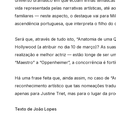
universo dramático em que ecoam linhas temáticas 
vida representada pelas narrativas artísticas, até 
familiares — neste aspecto, o destaque vai para M
ascendência portuguesa, que interpreta o filho do c
Será que, através de tudo isto, “Anatomia de uma Q
Hollywood (a atribuir no dia 10 de março)? As sua
realização e melhor actriz — estão longe de ser u
“Maestro” a “Oppenheimer”, a concorrência é fortí
Há uma frase feita que, ainda assim, no caso de “
reconhecimento artístico que tais nomeações trad
apenas para Justine Triet, mas para o lugar da pr
Texto de João Lopes