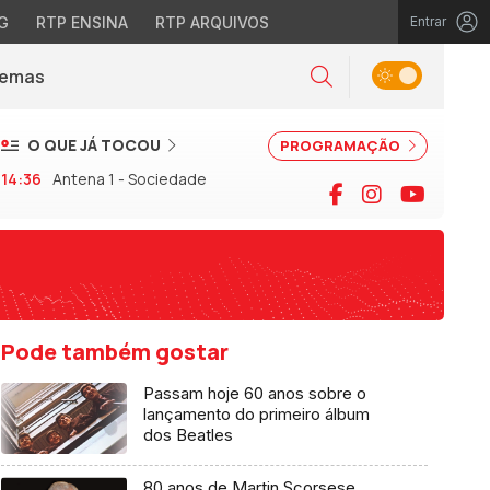
G
RTP ENSINA
RTP ARQUIVOS
Entrar
Alternar tema
Temas
la)
Pesquisar
O QUE JÁ TOCOU
PROGRAMAÇÃO
14:36
Antena 1 - Sociedade
Facebook
Instagram
YouTu
Pode também gostar
Passam hoje 60 anos sobre o
lançamento do primeiro álbum
dos Beatles
80 anos de Martin Scorsese