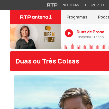
NOTÍCIAS
DESPORTO
Programas
Podc
Duas de Prosa
Filomena Crespo
Duas ou Três Coisas