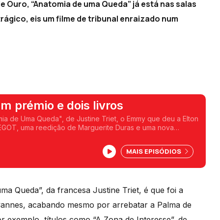
e Ouro, “Anatomia de uma Queda” já está nas salas
trágico, eis um filme de tribunal enraizado num
m prémio e dois livros
mia de Uma Queda", de Justine Triet, o Emmy que deu a Elton
 EGOT, uma reedição de Marguerite Duras e uma nova
atogrosso passam pela conversa desta semana.
MAIS EPISÓDIOS
a Queda”, da francesa Justine Triet, é que foi a
 Cannes, acabando mesmo por arrebatar a Palma de
 exemplo, títulos como “A Zona de Interesse”, de