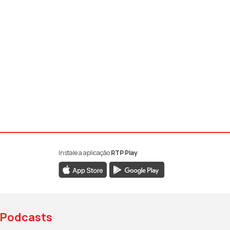
Instale a aplicação
RTP Play
book da RTP Antena 1
nstagram da RTP Antena 1
ao YouTube da RTP Antena 1
Podcasts