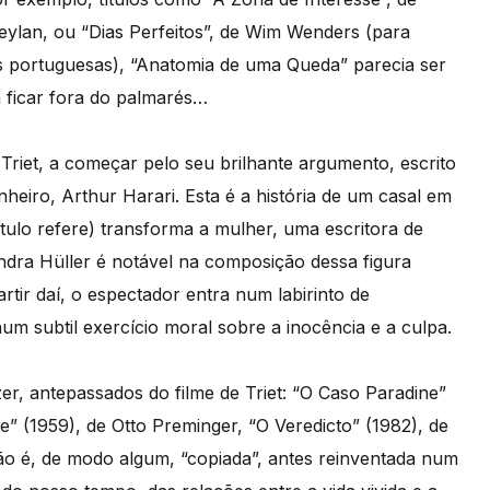
eylan, ou “Dias Perfeitos”, de Wim Wenders (para
as portuguesas), “Anatomia de uma Queda” parecia ser
 ficar fora do palmarés…
Triet, a começar pelo seu brilhante argumento, escrito
eiro, Arthur Harari. Esta é a história de um casal em
ítulo refere) transforma a mulher, uma escritora de
andra Hüller é notável na composição dessa figura
rtir daí, o espectador entra num labirinto de
um subtil exercício moral sobre a inocência e a culpa.
r, antepassados do filme de Triet: “O Caso Paradine”
” (1959), de Otto Preminger, “O Veredicto” (1982), de
ão é, de modo algum, “copiada”, antes reinventada num