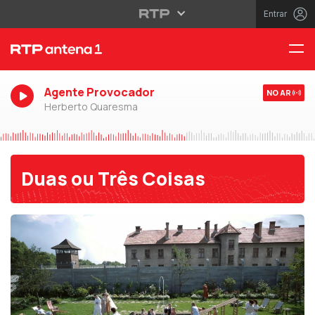
Entrar
Agente Provocador
NO AR
Herberto Quaresma
Duas ou Três Coisas