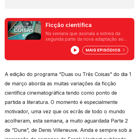
Ficção científica
Na semana que assinala a estreia da
segunda parte da nova adaptação ao
cinema de "Duna", de Frank Herbert, por
MAIS EPISÓDIOS
Denis Villeneuve, lançamos um olhar
sobre filmes que nasceram da literatura
de ficção científica.
A edição do programa “Duas ou Três Coisas” do dia 1
de março aborda as muitas variações da ficção
científica cinematográfica tendo como ponto de
partida a literatura. O momento é especialmente
motivador, uma vez que os ecrãs de todo o mundo
acolheram, esta semana, a muito aguardada Parte 2
de “Dune”, de Denis Villeneuve. Ainda e sempre sob a