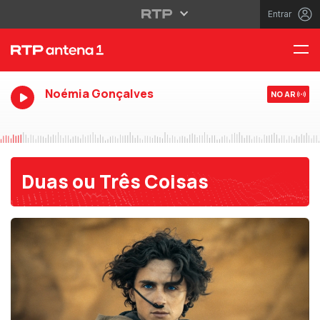
Entrar
Noémia Gonçalves
NO AR
Duas ou Três Coisas