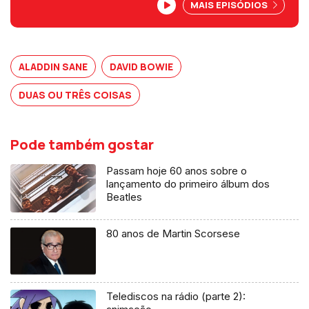
MAIS EPISÓDIOS
algumas canções de David Bowie que
ficaram mais distantes das atenções.
ALADDIN SANE
DAVID BOWIE
DUAS OU TRÊS COISAS
Pode também gostar
Passam hoje 60 anos sobre o
lançamento do primeiro álbum dos
Beatles
80 anos de Martin Scorsese
Telediscos na rádio (parte 2):