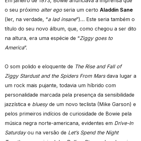
Em janeiro de 1973, Bowie anunciava à imprensa que
o seu próximo
alter ego
seria um certo
Aladdin Sane
(ler, na verdade, “
a lad insane
”)… Este seria também o
título do seu novo álbum, que, como chegou a ser dito
na altura, era uma espécie de “
Ziggy goes to
America
”.
O som polido e eloquente de
The Rise and Fall of
Ziggy Stardust and the Spiders From Mars
dava lugar a
um rock mais pujante, todavia um híbrido com
personalidade marcada pela presença da sensibilidade
jazzística e
bluesy
de um novo teclista (Mike Garson) e
pelos primeiros indícios de curiosidade de Bowie pela
música negra norte-americana, evidentes em
Drive-In
Saturday
ou na versão de
Let’s Spend the Night