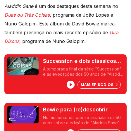
Aladdin Sane
é um dos destaques desta semana no
Duas ou Três Coisas
, programa de João Lopes e
Nuno Galopim. Este álbum de David Bowie marca
também presença no mais recente episódio de
Gira
Discos
, programa de Nuno Galopim.
Succession e dois clássicos
de Bowie
A temporada final da série "Succession"
e as evocações dos 50 anos de "Aladdin
Sane" e dos 40 de "Let's Dance" de
MAIS EPISÓDIOS
David Bowie são temas para a conversa
desta semana.
Bowie para (re)descobrir
No momento em que se assinalam os 50
anos sobre a edição de "Aladdin Sane" e
os 40 de "Let's Dance" escutamos