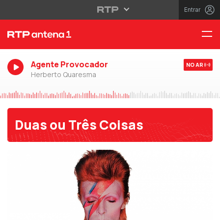
Entrar
Agente Provocador
NO AR
Herberto Quaresma
Duas ou Três Coisas