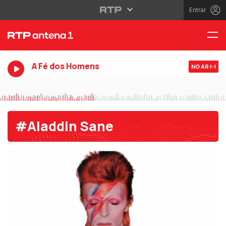
Entrar
A Fé dos Homens
NO AR
#Aladdin Sane