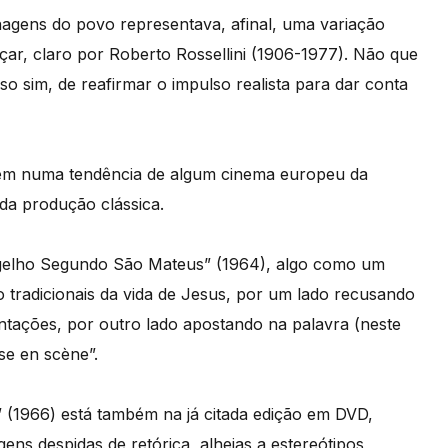
agens do povo representava, afinal, uma variação
çar, claro por Roberto Rossellini (1906-1977). Não que
isso sim, de reafirmar o impulso realista para dar conta
bém numa tendência de algum cinema europeu da
 da produção clássica.
ngelho Segundo São Mateus” (1964), algo como um
 tradicionais da vida de Jesus, por um lado recusando
entações, por outro lado apostando na palavra (neste
se en scène”.
(1966) está também na já citada edição em DVD,
ens despidas de retórica, alheias a estereótipos,