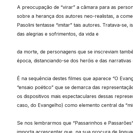
A preocupação de “virar” a câmara para as person
sobre a herança dos autores neo-realistas, a come
Pasolini tentasse “imitar” tais autores. Tratava-se, 
das alegrias e sofrimentos, da vida e
da morte, de personagens que se inscreviam tam
época, distanciando-se dos heróis e das narrativas
É na sequência destes filmes que aparece “O Eva
“ensaio poético” que se demarca das representação
os dispositivos mais espectaculares dessas repres
caso, do Evangelho) como elemento central da “mi
Se nos lembrarmos que “Passarinhos e Passarões” 
importa acrescentar que, na sua procura de linguag