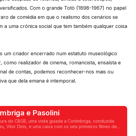
iversificados. Com o grande Totò (1898-1967) no papel
raro de comédia em que o realismo dos cenários se
em a uma crónica social que tem também qualquer coisa
nos um criador encerrado num estatuto museológico
r, como realizador de cinema, romancista, ensaísta e
final de contas, podemos reconhecer-nos mais ou
tiva que dela emana é intemporal.
mbriga e Pasolini
ura do CBGB, uma visita guiada a Conímbriga, conduzida
u, Vitor Dinis, e uma caixa com os seis primeiros filmes de
 estão em destaque neste episódio.