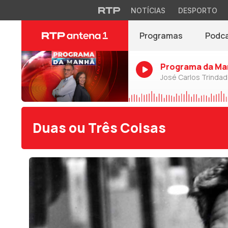
NOTÍCIAS
DESPORTO
Programas
Podc
Programa da Ma
José Carlos Trinda
Duas ou Três Coisas