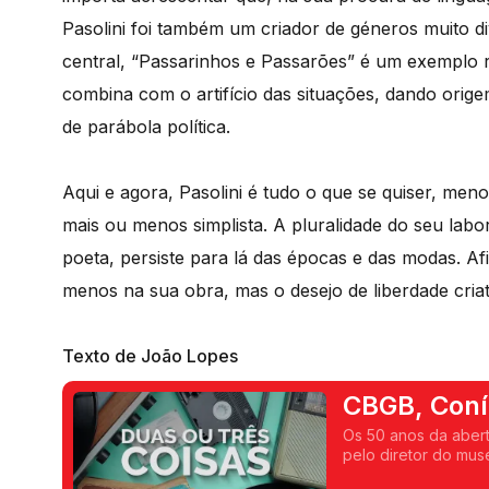
Pasolini foi também um criador de géneros muito d
central, “Passarinhos e Passarões” é um exemplo 
combina com o artifício das situações, dando orig
de parábola política.
Aqui e agora, Pasolini é tudo o que se quiser, me
mais ou menos simplista. A pluralidade do seu labo
poeta, persiste para lá das épocas e das modas. A
menos na sua obra, mas o desejo de liberdade cria
Texto de João Lopes
CBGB, Coní
Os 50 anos da abert
pelo diretor do muse
Pier Paolo Pasolini