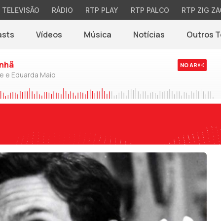
TELEVISÃO
RÁDIO
RTP PLAY
RTP PALCO
RTP ZIG ZA
asts
Vídeos
Música
Notícias
Outros 
(abre em nova jane
nhã
NO AR
de e Eduarda Maio