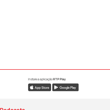
Instale a aplicação
RTP Play
book da RTP Antena 1
nstagram da RTP Antena 1
ao YouTube da RTP Antena 1