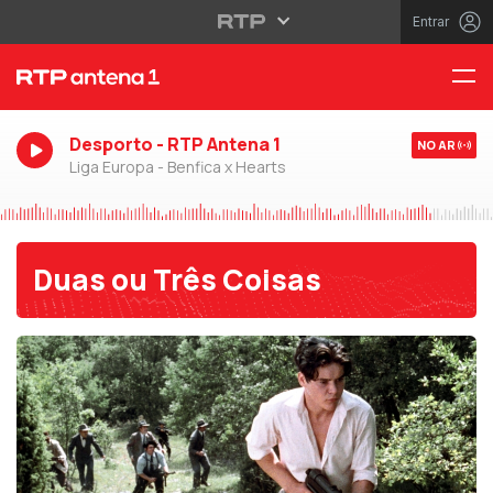
Entrar
Desporto - RTP Antena 1
NO AR
Liga Europa - Benfica x Hearts
Duas ou Três Coisas