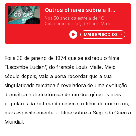
Outros olhares sobre a II
Guerra Mundial
Nos 50 anos da estreia de "O
Colaboracionista", de Louis Malle,
memórias sobre filmes que olharam por
MAIS EPISÓDIOS
prismas diferentes sobre os tempos da II
Guerra Mundial. Tarkovsky, Cate
Shortland, Rossellini em destaque.
Foi a 30 de janeiro de 1974 que se estreou o filme
“Lacombe Lucien”, do francês Louis Malle. Meio
século depois, vale a pena recordar que a sua
singularidade temática é reveladora de uma evolução
dramática e dramatúrgica de um dos géneros mais
populares da história do cinema: o filme de guerra ou,
mais especificamente, o filme sobre a Segunda Guerra
Mundial.