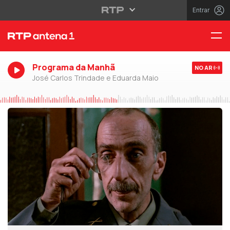
Entrar
Programa da Manhã
NO AR
José Carlos Trindade e Eduarda Maio