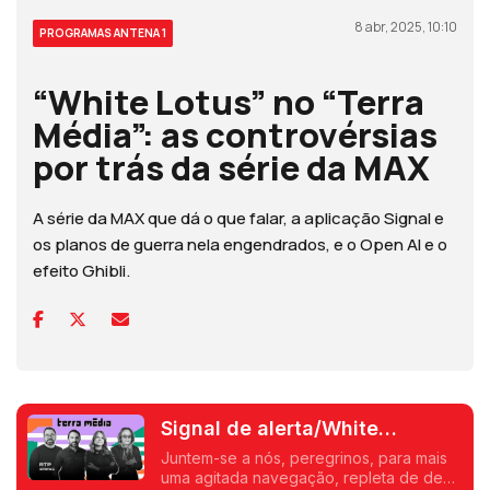
8 abr, 2025, 10:10
PROGRAMAS ANTENA 1
“White Lotus” no “Terra
Média”: as controvérsias
por trás da série da MAX
A série da MAX que dá o que falar, a aplicação Signal e
os planos de guerra nela engendrados, e o Open AI e o
efeito Ghibli.
Signal de alerta/White
Lotus/Desenho não animado
Juntem-se a nós, peregrinos, para mais
uma agitada navegação, repleta de de