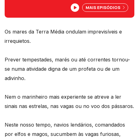
aventuras e momentos imprevisíveis, ao
MAIS EPISÓDIOS
longo das costas sempre bravas…da
TERRA MÉDIA.
Os mares da Terra Média ondulam imprevisíveis e
irrequietos.
Prever tempestades, marés ou até correntes tornou-
se numa atividade digna de um profeta ou de um
adivinho.
Nem o marinheiro mais experiente se atreve a ler
sinais nas estrelas, nas vagas ou no voo dos pássaros.
Neste nosso tempo, navios lendários, comandados
por elfos e magos, sucumbem às vagas furiosas,