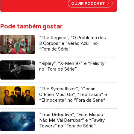
Cardoso, Nuno Markl e Carina
OUVIR PODCAST
Jorge.
Pode também gostar
“The Regime”, “O Problema dos
3 Corpos” e “Verão Azul” no
“Fora de Série”
“Ripley”, “X-Men 97” e “Felicity”
no “Fora de Série”
“The Sympathizer”, “Conan
O’Brien Must Go”, “Ted Lasso” e
“El Inocente” no “Fora de Série”
“True Detective”, “Este Mundo
Não Me Vai Derrubar” e “Fawlty
Towers” no “Fora de Série”