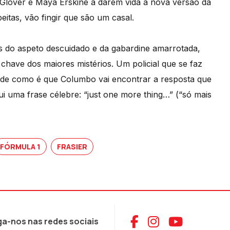
Glover e Maya Erskine a darem vida à nova versão da
eitas, vão fingir que são um casal.
s do aspeto descuidado e da gabardine amarrotada,
chave dos maiores mistérios. Um policial que se faz
de como é que Columbo vai encontrar a resposta que
i uma frase célebre: “just one more thing…” (“só mais
FÓRMULA 1
FRASIER
Aceder ao Face
Aceder ao I
Aceder 
ga-nos nas redes sociais