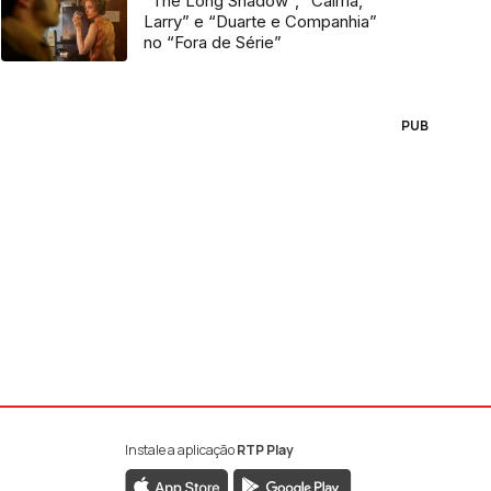
“The Long Shadow”, “Calma,
Larry” e “Duarte e Companhia”
no “Fora de Série”
PUB
Instale a aplicação
RTP Play
book da RTP Antena 1
nstagram da RTP Antena 1
ao YouTube da RTP Antena 1