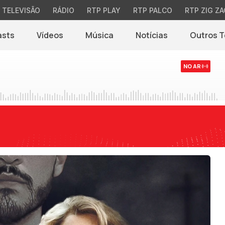
TELEVISÃO
RÁDIO
RTP PLAY
RTP PALCO
RTP ZIG ZA
asts
Vídeos
Música
Notícias
Outros 
(abre em nova jane
NO AR