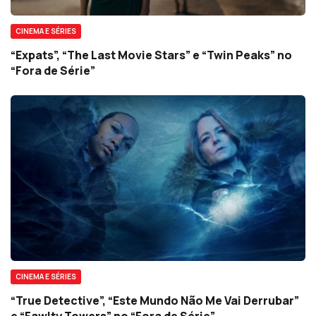
CINEMA E SÉRIES
“Expats”, “The Last Movie Stars” e “Twin Peaks” no
“Fora de Série”
CINEMA E SÉRIES
“True Detective”, “Este Mundo Não Me Vai Derrubar”
e “Fawlty Towers” no “Fora de Série”