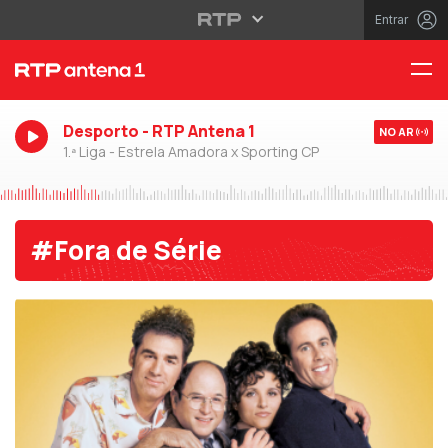
Entrar
Desporto - RTP Antena 1
NO AR
1.ª Liga - Estrela Amadora x Sporting CP
#Fora de Série