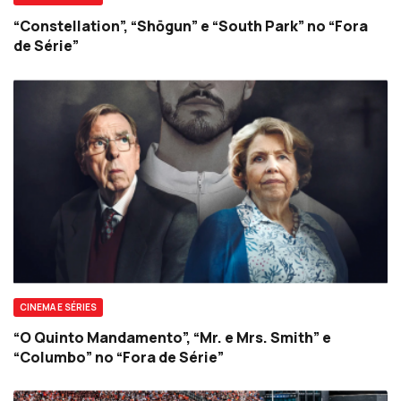
“Constellation”, “Shōgun” e “South Park” no “Fora
de Série”
CINEMA E SÉRIES
“O Quinto Mandamento”, “Mr. e Mrs. Smith” e
“Columbo” no “Fora de Série”