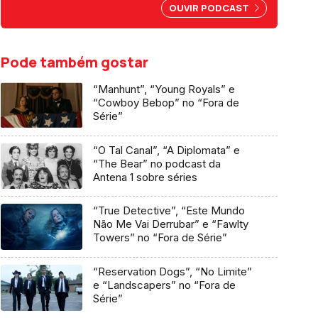
Cardoso, Nuno Markl e Carina
OUVIR PODCAST
Jorge.
Pode também gostar
“Manhunt”, “Young Royals” e
“Cowboy Bebop” no “Fora de
Série”
“O Tal Canal”, “A Diplomata” e
“The Bear” no podcast da
Antena 1 sobre séries
“True Detective”, “Este Mundo
Não Me Vai Derrubar” e “Fawlty
Towers” no “Fora de Série”
“Reservation Dogs”, “No Limite”
e “Landscapers” no “Fora de
Série”