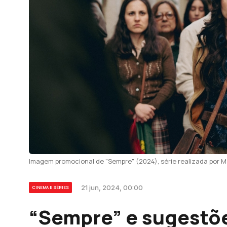
Imagem promocional de "Sempre" (2024), série realizada por 
21 jun, 2024, 00:00
CINEMA E SÉRIES
“Sempre” e sugestõe