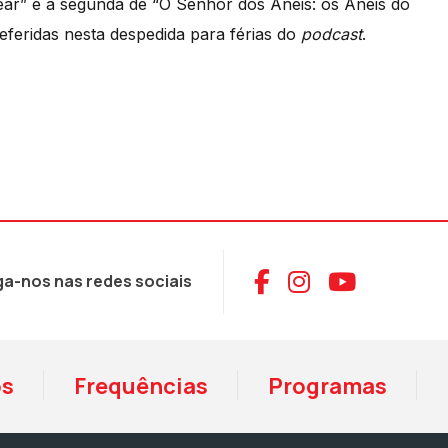
ar” e a segunda de “O Senhor dos Anéis: os Anéis do
 referidas nesta despedida para férias do
podcast
.
Aceder ao Face
Aceder ao I
Aceder 
ga-nos nas redes sociais
os
Frequências
Programas