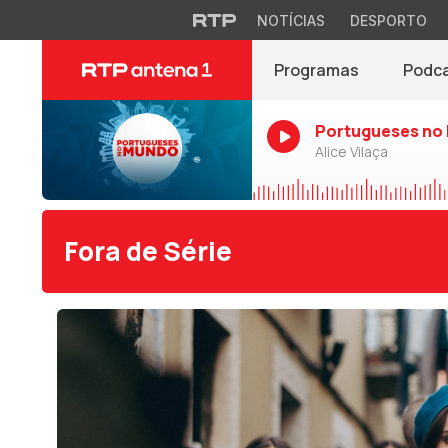
NOTÍCIAS
DESPORTO
Programas
Podc
Portugueses no
Alice Vilaça
Fora de Série