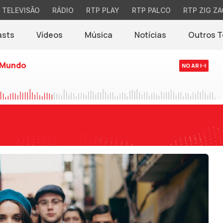
TELEVISÃO
RÁDIO
RTP PLAY
RTP PALCO
RTP ZIG ZA
asts
Vídeos
Música
Notícias
Outros 
(abre em nova jane
 Mundo
NO AR