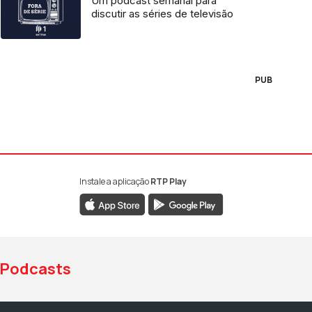
Um podcast semanal para
discutir as séries de televisão
PUB
Instale a aplicação
RTP Play
book da RTP Antena 1
nstagram da RTP Antena 1
ao YouTube da RTP Antena 1
Podcasts