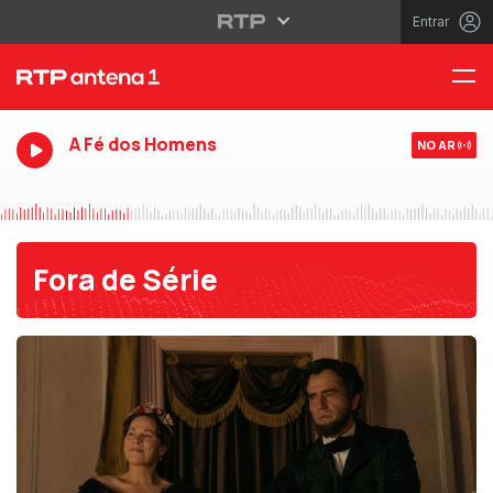
Entrar
A Fé dos Homens
NO AR
Fora de Série