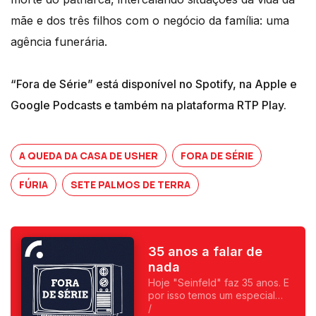
mãe e dos três filhos com o negócio da família: uma
agência funerária.
“Fora de Série” está disponível no Spotify, na Apple e
Google Podcasts e também na plataforma RTP Play.
A QUEDA DA CASA DE USHER
FORA DE SÉRIE
FÚRIA
SETE PALMOS DE TERRA
35 anos a falar de
nada
Hoje "Seinfeld" faz 35 anos. E
por isso temos um especial
sobre a série sobre nada, com
/