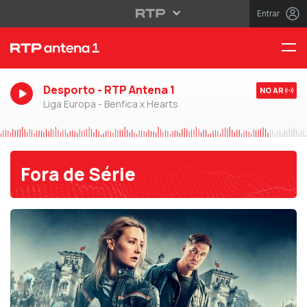
Entrar
Desporto - RTP Antena 1
NO AR
Liga Europa - Benfica x Hearts
Fora de Série