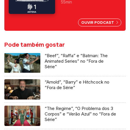
Rita Camarneiro em estúdio e
55min
as participações dos fãs Maria
João e Miguel Esteves
Cardoso, Nuno Markl e Carina
OUVIR PODCAST
Jorge.
Pode também gostar
“Beef”, “Raffa” e “Batman: The
Animated Series” no “Fora de
Série”
“Arnold”, “Barry” e Hitchcock no
“Fora de Série”
“The Regime”, “O Problema dos 3
Corpos” e “Verão Azul” no “Fora de
Série”