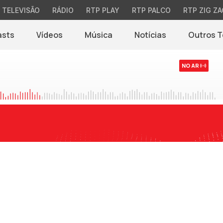
TELEVISÃO
RÁDIO
RTP PLAY
RTP PALCO
RTP ZIG ZA
asts
Vídeos
Música
Notícias
Outros 
(abre em nova jane
NO AR