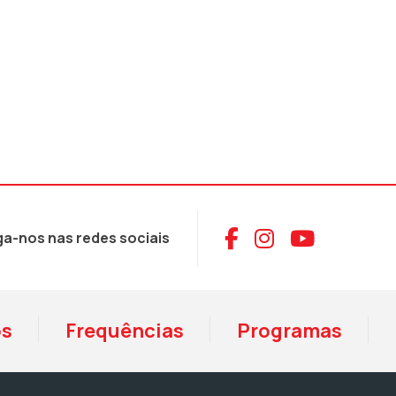
Aceder ao Face
Aceder ao I
Aceder 
ga-nos nas redes sociais
os
Frequências
Programas