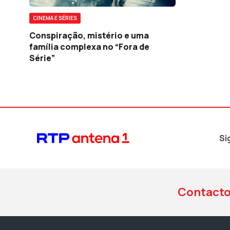
CINEMA E SÉRIES
Conspiração, mistério e uma
família complexa no “Fora de
Série”
Si
Contact