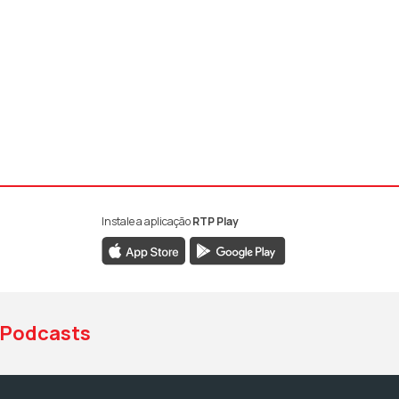
Instale a aplicação
RTP Play
book da RTP Antena 1
nstagram da RTP Antena 1
ao YouTube da RTP Antena 1
Podcasts