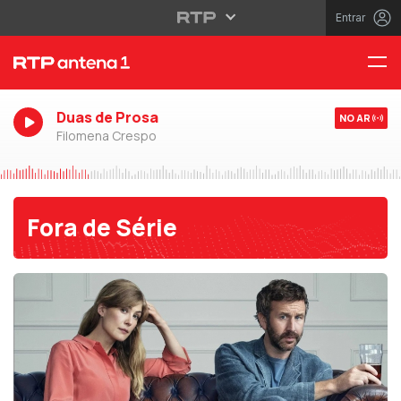
Entrar
Duas de Prosa
NO AR
Filomena Crespo
Fora de Série