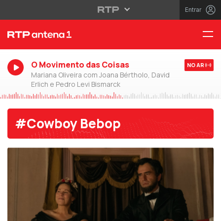
Entrar
O Movimento das Coisas
NO AR
Mariana Oliveira com Joana Bértholo, David
Erlich e Pedro Levi Bismarck
#Cowboy Bebop