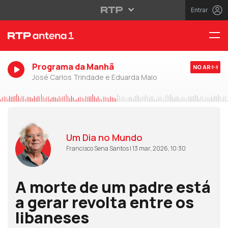
Entrar
Programa da Manhã
NO AR
José Carlos Trindade e Eduarda Maio
Um Dia no Mundo
Francisco Sena Santos | 13 mar, 2026, 10:30
A morte de um padre está
a gerar revolta entre os
libaneses