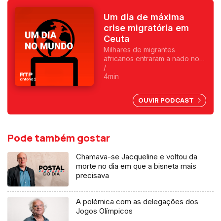
Um dia de máxima
crise migratória em
Ceuta
Milhares de migrantes
africanos entraram a nado no
enclave espanhol. Fica
/
exposta uma chantagem
4min
marroquina por causa do Saara
Ocidental. Uma crónica de
OUVIR PODCAST
Francisco Sena Santos.
Pode também gostar
Chamava-se Jacqueline e voltou da
morte no dia em que a bisneta mais
precisava
A polémica com as delegações dos
Jogos Olímpicos