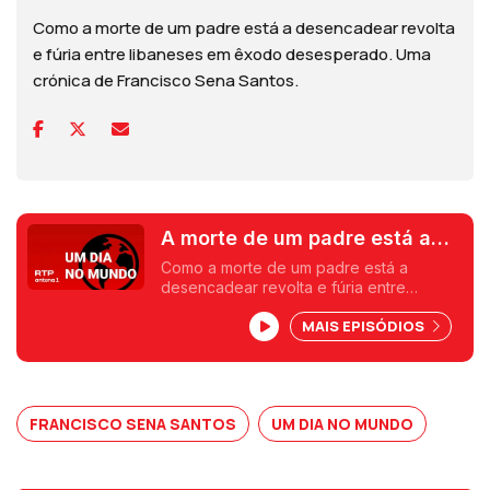
Como a morte de um padre está a desencadear revolta
e fúria entre libaneses em êxodo desesperado. Uma
crónica de Francisco Sena Santos.
A morte de um padre está a
gerar revolta entre os
Como a morte de um padre está a
desencadear revolta e fúria entre
libaneses
libaneses em êxodo desesperado. Uma
MAIS EPISÓDIOS
crónica de Francisco Sena Santos.
FRANCISCO SENA SANTOS
UM DIA NO MUNDO