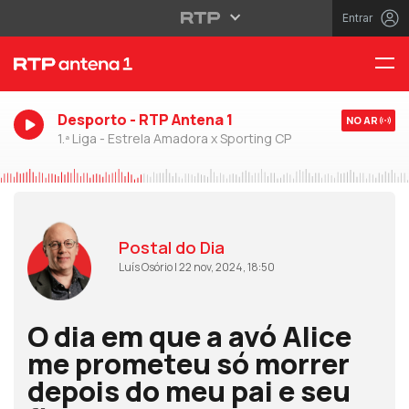
Entrar
Desporto - RTP Antena 1
NO AR
1.ª Liga - Estrela Amadora x Sporting CP
Postal do Dia
Luís Osório | 22 nov, 2024, 18:50
O dia em que a avó Alice
me prometeu só morrer
depois do meu pai e seu