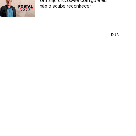
Um anjo cruzou-se comigo e eu
não o soube reconhecer
PUB