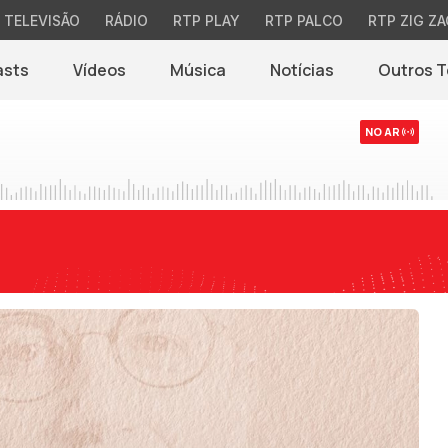
TELEVISÃO
RÁDIO
RTP PLAY
RTP PALCO
RTP ZIG ZA
asts
Vídeos
Música
Notícias
Outros 
(abre em nova jane
NO AR