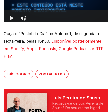
Ouça o “Postal do Dia” na Antena 1, de segunda a
sexta-feira, pelas 18h50.
Disponível posteriormente
em Spotify, Apple Podcasts, Google Podcasts e RTP
Play.
LUÍS OSÓRIO
POSTAL DO DIA
Luís Pereira de Sousa
Recorda-se de Luís Pereira de
Sousa? Do seu eterno bigode?