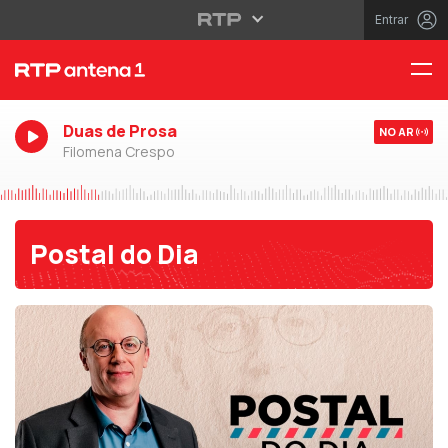
Entrar
Duas de Prosa
NO AR
Filomena Crespo
Postal do Dia