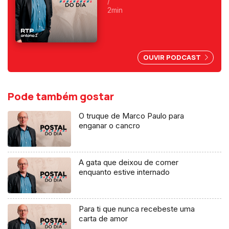
Foi o primeiro a fazer
/
programas da manhã e o
2min
primeiro a ser condenado,
depois do 25 de Abril, por
abuso da liberdade de
imprensa.
OUVIR PODCAST
Pode também gostar
O truque de Marco Paulo para
enganar o cancro
A gata que deixou de comer
enquanto estive internado
Para ti que nunca recebeste uma
carta de amor