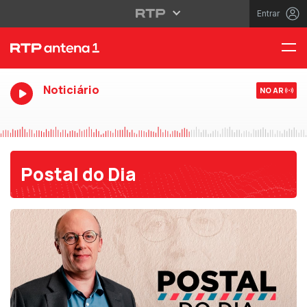
Entrar
Noticiário
NO AR
Postal do Dia