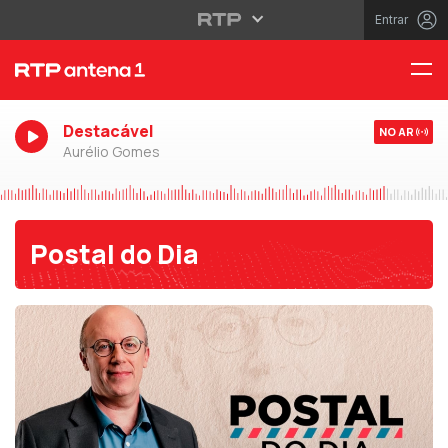
Entrar
Destacável
NO AR
Aurélio Gomes
Postal do Dia