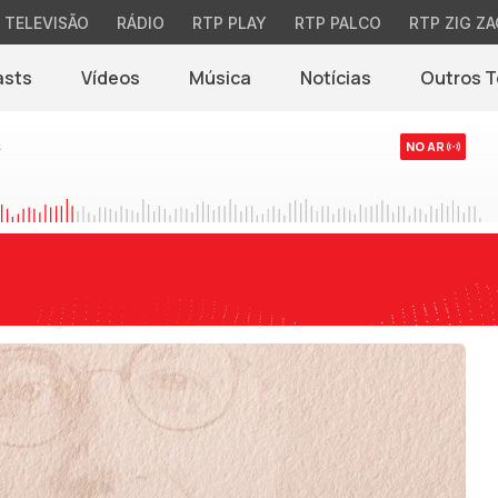
TELEVISÃO
RÁDIO
RTP PLAY
RTP PALCO
RTP ZIG ZA
asts
Vídeos
Música
Notícias
Outros 
(abre em nova jane
s
NO AR