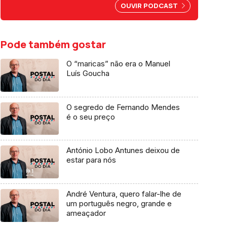
por abuso da liberdade de
OUVIR PODCAST
imprensa.
Pode também gostar
O “maricas” não era o Manuel
Luís Goucha
O segredo de Fernando Mendes
é o seu preço
António Lobo Antunes deixou de
estar para nós
André Ventura, quero falar-lhe de
um português negro, grande e
ameaçador