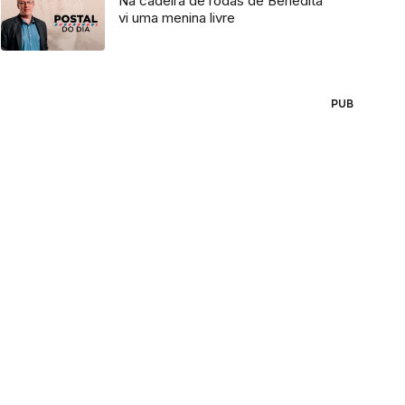
Na cadeira de rodas de Benedita
vi uma menina livre
PUB